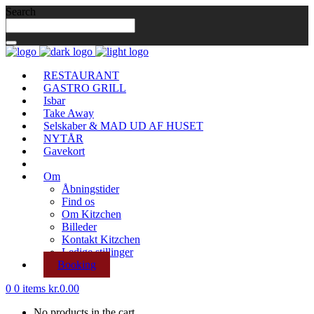
Search
RESTAURANT
GASTRO GRILL
Isbar
Take Away
Selskaber & MAD UD AF HUSET
NYTÅR
Gavekort
Om
Åbningstider
Find os
Om Kitzchen
Billeder
Kontakt Kitzchen
Ledige stillinger
Booking
0
0 items
kr.
0.00
No products in the cart.