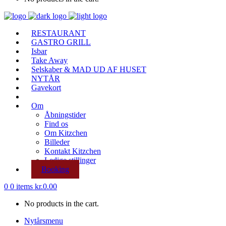
RESTAURANT
GASTRO GRILL
Isbar
Take Away
Selskaber & MAD UD AF HUSET
NYTÅR
Gavekort
Om
Åbningstider
Find os
Om Kitzchen
Billeder
Kontakt Kitzchen
Ledige stillinger
Booking
0
0 items
kr.
0.00
No products in the cart.
Nytårsmenu