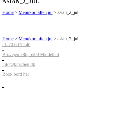
ASIAN_2_JUL
Home
>
Menukort aften jul
>
asian_2_jul
Home
>
Menukort aften jul
>
asian_2_jul
tlf. 70 60 55 40
Brovejen 386, 5500 Middelfart
info@kitzchen.dk
Book bord her