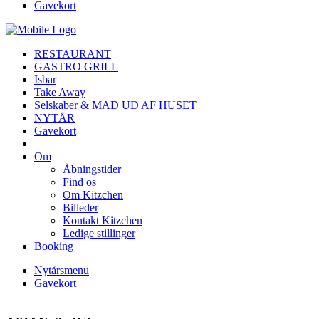
Gavekort
RESTAURANT
GASTRO GRILL
Isbar
Take Away
Selskaber & MAD UD AF HUSET
NYTÅR
Gavekort
Om
Åbningstider
Find os
Om Kitzchen
Billeder
Kontakt Kitzchen
Ledige stillinger
Booking
Nytårsmenu
Gavekort