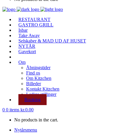
RESTAURANT
GASTRO GRILL
Isbar
Take Away
Selskaber & MAD UD AF HUSET
NYTÅR
Gavekort
Om
Åbningstider
Find os
Om Kitzchen
Billeder
Kontakt Kitzchen
Ledige stillinger
Booking
0
0 items
kr.
0.00
No products in the cart.
Nytårsmenu