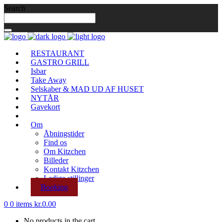
Search
RESTAURANT
GASTRO GRILL
Isbar
Take Away
Selskaber & MAD UD AF HUSET
NYTÅR
Gavekort
Om
Åbningstider
Find os
Om Kitzchen
Billeder
Kontakt Kitzchen
Ledige stillinger
Booking
0
0 items
kr.
0.00
No products in the cart.