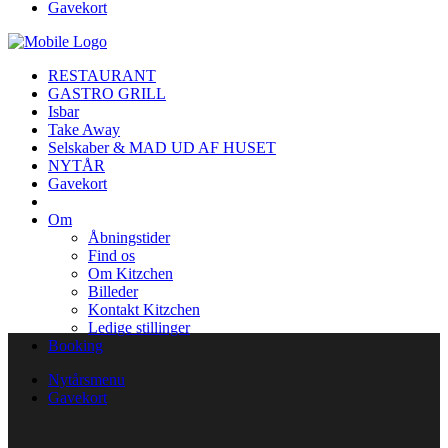
Gavekort
RESTAURANT
GASTRO GRILL
Isbar
Take Away
Selskaber & MAD UD AF HUSET
NYTÅR
Gavekort
Om
Åbningstider
Find os
Om Kitzchen
Billeder
Kontakt Kitzchen
Ledige stillinger
Booking
Nytårsmenu
Gavekort