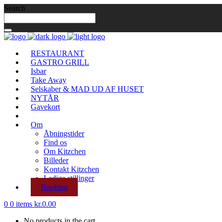
Search
RESTAURANT
GASTRO GRILL
Isbar
Take Away
Selskaber & MAD UD AF HUSET
NYTÅR
Gavekort
Om
Åbningstider
Find os
Om Kitzchen
Billeder
Kontakt Kitzchen
Ledige stillinger
Booking
0
0 items
kr.
0.00
No products in the cart.