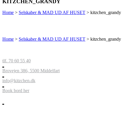
KITZCHEN_GRANDY
Home
>
Selskaber & MAD UD AF HUSET
>
kitzchen_grandy
Home
>
Selskaber & MAD UD AF HUSET
>
kitzchen_grandy
tlf. 70 60 55 40
Brovejen 386, 5500 Middelfart
info@kitzchen.dk
Book bord her