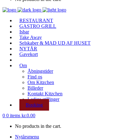
RESTAURANT
GASTRO GRILL
Isbar
Take Away
Selskaber & MAD UD AF HUSET
NYTÅR
Gavekort
Om
Åbningstider
Find os
Om Kitzchen
Billeder
Kontakt Kitzchen
Ledige stillinger
Booking
0
0 items
kr.
0.00
No products in the cart.
Nytårsmenu