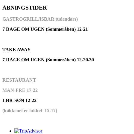
ÅBNINGSTIDER
GASTROGRILL/ISBAR (udendørs)
7 DAGE OM UGEN (Sommeråben) 12-21
TAKE AWAY
7 DAGE OM UGEN (Sommeråben) 12-20.30
RESTAURANT
MAN-FRE 17-22
LØR-SØN 12-22
(køkkenet er lukket 15-17)