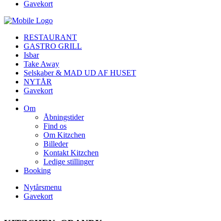
Gavekort
RESTAURANT
GASTRO GRILL
Isbar
Take Away
Selskaber & MAD UD AF HUSET
NYTÅR
Gavekort
Om
Åbningstider
Find os
Om Kitzchen
Billeder
Kontakt Kitzchen
Ledige stillinger
Booking
Nytårsmenu
Gavekort