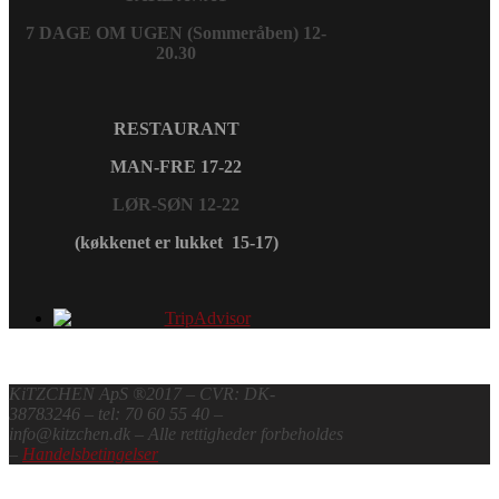
7 DAGE OM UGEN (Sommeråben) 12-
20.30
RESTAURANT
MAN-FRE 17-22
LØR-SØN 12-22
(køkkenet er lukket 15-17)
KiTZCHEN ApS ®2017 – CVR: DK-
38783246 – tel: 70 60 55 40 –
info@kitzchen.dk – Alle rettigheder forbeholdes
–
Handelsbetingelser