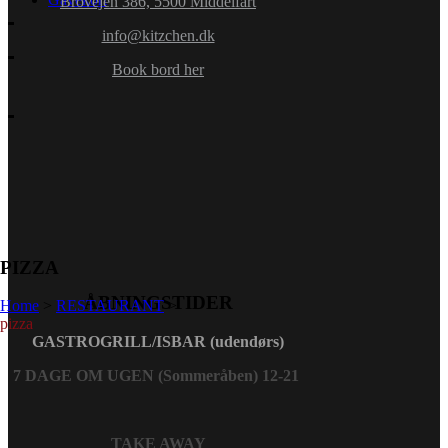
Brovejen 386, 5500 Middelfart
info@kitzchen.dk
Book bord her
PIZZA
ÅBNINGSTIDER
Home
>
RESTAURANT
>
pizza
GASTROGRILL/ISBAR (udendørs)
7 DAGE OM UGEN (Sommeråben) 12-21
TAKE AWAY