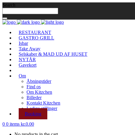
Search
RESTAURANT
GASTRO GRILL
Isbar
Take Away
Selskaber & MAD UD AF HUSET
NYTÅR
Gavekort
Om
Åbningstider
Find os
Om Kitzchen
Billeder
Kontakt Kitzchen
Ledige stillinger
Booking
0
0 items
kr.
0.00
No products in the cart.