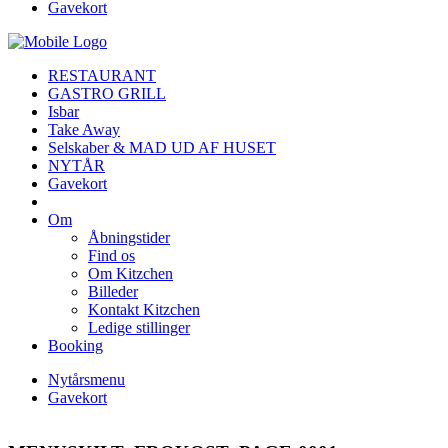
Gavekort
RESTAURANT
GASTRO GRILL
Isbar
Take Away
Selskaber & MAD UD AF HUSET
NYTÅR
Gavekort
Om
Åbningstider
Find os
Om Kitzchen
Billeder
Kontakt Kitzchen
Ledige stillinger
Booking
Nytårsmenu
Gavekort