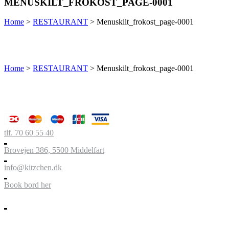
MENUSKILT_FROKOST_PAGE-0001
Home
>
RESTAURANT
>
Menuskilt_frokost_page-0001
Home
>
RESTAURANT
>
Menuskilt_frokost_page-0001
tlf. 70 60 55 40
Brovejen 386, 5500 Middelfart
info@kitzchen.dk
Book bord her