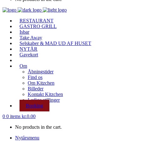
RESTAURANT
GASTRO GRILL
Isbar
Take Away
Selskaber & MAD UD AF HUSET
NYTÅR
Gavekort
Om
Åbningstider
Find os
Om Kitzchen
Billeder
Kontakt Kitzchen
Ledige stillinger
Booking
0
0 items
kr.
0.00
No products in the cart.
Nytårsmenu