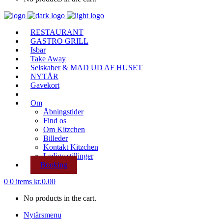
RESTAURANT
GASTRO GRILL
Isbar
Take Away
Selskaber & MAD UD AF HUSET
NYTÅR
Gavekort
Om
Åbningstider
Find os
Om Kitzchen
Billeder
Kontakt Kitzchen
Ledige stillinger
Booking
0
0 items
kr.
0.00
No products in the cart.
Nytårsmenu