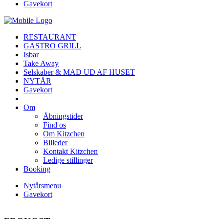
Gavekort
RESTAURANT
GASTRO GRILL
Isbar
Take Away
Selskaber & MAD UD AF HUSET
NYTÅR
Gavekort
Om
Åbningstider
Find os
Om Kitzchen
Billeder
Kontakt Kitzchen
Ledige stillinger
Booking
Nytårsmenu
Gavekort