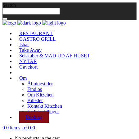
Search
RESTAURANT
GASTRO GRILL
Isbar
Take Away
Selskaber & MAD UD AF HUSET
NYTÅR
Gavekort
Om
Åbningstider
Find os
Om Kitzchen
Billeder
Kontakt Kitzchen
Ledige stillinger
Booking
0
0 items
kr.
0.00
No products in the cart.