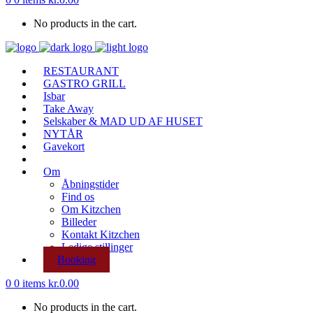
No products in the cart.
RESTAURANT
GASTRO GRILL
Isbar
Take Away
Selskaber & MAD UD AF HUSET
NYTÅR
Gavekort
Om
Åbningstider
Find os
Om Kitzchen
Billeder
Kontakt Kitzchen
Ledige stillinger
Booking
0
0 items
kr.
0.00
No products in the cart.