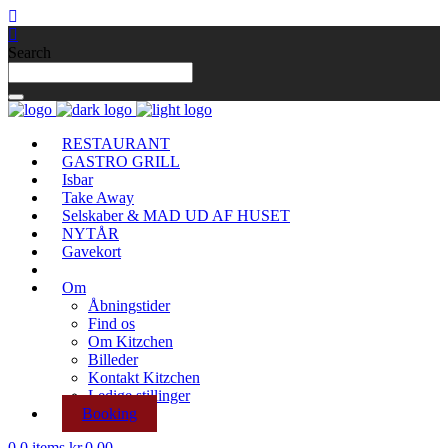
Search
RESTAURANT
GASTRO GRILL
Isbar
Take Away
Selskaber & MAD UD AF HUSET
NYTÅR
Gavekort
Om
Åbningstider
Find os
Om Kitzchen
Billeder
Kontakt Kitzchen
Ledige stillinger
Booking
0
0 items
kr.
0.00