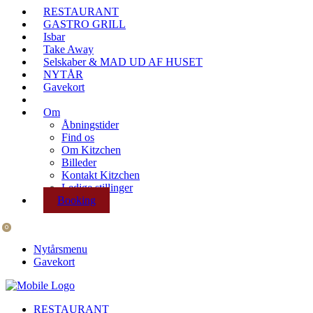
RESTAURANT
GASTRO GRILL
Isbar
Take Away
Selskaber & MAD UD AF HUSET
NYTÅR
Gavekort
Om
Åbningstider
Find os
Om Kitzchen
Billeder
Kontakt Kitzchen
Ledige stillinger
Booking
0
Nytårsmenu
Gavekort
RESTAURANT