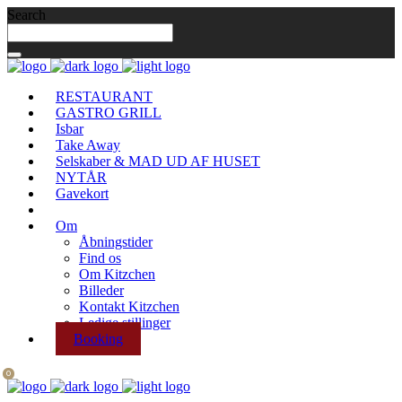
Search
RESTAURANT
GASTRO GRILL
Isbar
Take Away
Selskaber & MAD UD AF HUSET
NYTÅR
Gavekort
Om
Åbningstider
Find os
Om Kitzchen
Billeder
Kontakt Kitzchen
Ledige stillinger
Booking
0