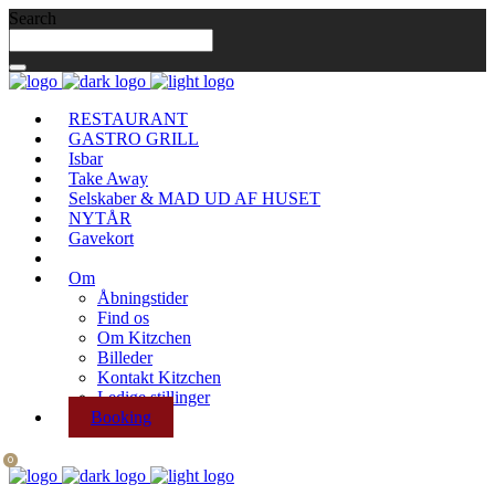
Search
RESTAURANT
GASTRO GRILL
Isbar
Take Away
Selskaber & MAD UD AF HUSET
NYTÅR
Gavekort
Om
Åbningstider
Find os
Om Kitzchen
Billeder
Kontakt Kitzchen
Ledige stillinger
Booking
0