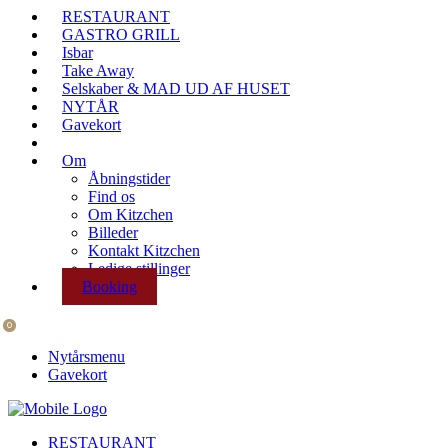
RESTAURANT
GASTRO GRILL
Isbar
Take Away
Selskaber & MAD UD AF HUSET
NYTÅR
Gavekort
Om
Åbningstider
Find os
Om Kitzchen
Billeder
Kontakt Kitzchen
Ledige stillinger
Booking
0
Nytårsmenu
Gavekort
RESTAURANT