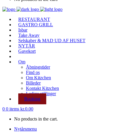
RESTAURANT
GASTRO GRILL
Isbar
Take Away
Selskaber & MAD UD AF HUSET
NYTÅR
Gavekort
Om
Åbningstider
Find os
Om Kitzchen
Billeder
Kontakt Kitzchen
Ledige stillinger
Booking
0
0 items
kr.
0.00
No products in the cart.
Nytårsmenu