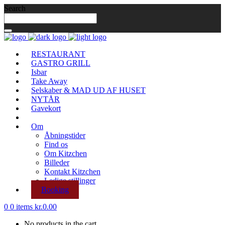
Search
RESTAURANT
GASTRO GRILL
Isbar
Take Away
Selskaber & MAD UD AF HUSET
NYTÅR
Gavekort
Om
Åbningstider
Find os
Om Kitzchen
Billeder
Kontakt Kitzchen
Ledige stillinger
Booking
0
0 items
kr.
0.00
No products in the cart.