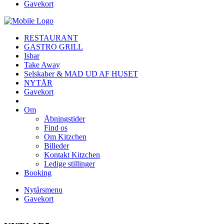
Gavekort
RESTAURANT
GASTRO GRILL
Isbar
Take Away
Selskaber & MAD UD AF HUSET
NYTÅR
Gavekort
Om
Åbningstider
Find os
Om Kitzchen
Billeder
Kontakt Kitzchen
Ledige stillinger
Booking
Nytårsmenu
Gavekort