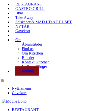
RESTAURANT
GASTRO GRILL
Isbar
Take Away
Selskaber & MAD UD AF HUSET
NYTÅR
Gavekort
Om
Åbningstider
Find os
Om Kitzchen
Billeder
Kontakt Kitzchen
Ledige stillinger
Booking
0
Nytårsmenu
Gavekort
RESTAURANT