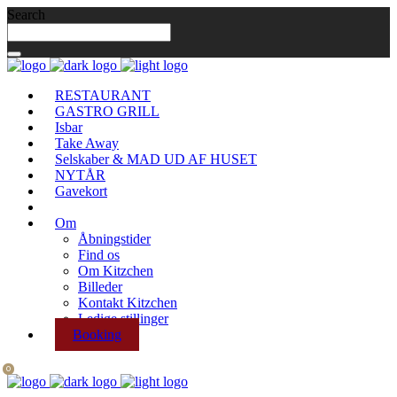
Search
RESTAURANT
GASTRO GRILL
Isbar
Take Away
Selskaber & MAD UD AF HUSET
NYTÅR
Gavekort
Om
Åbningstider
Find os
Om Kitzchen
Billeder
Kontakt Kitzchen
Ledige stillinger
Booking
0