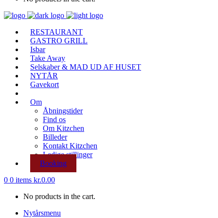
RESTAURANT
GASTRO GRILL
Isbar
Take Away
Selskaber & MAD UD AF HUSET
NYTÅR
Gavekort
Om
Åbningstider
Find os
Om Kitzchen
Billeder
Kontakt Kitzchen
Ledige stillinger
Booking
0
0 items
kr.
0.00
No products in the cart.
Nytårsmenu