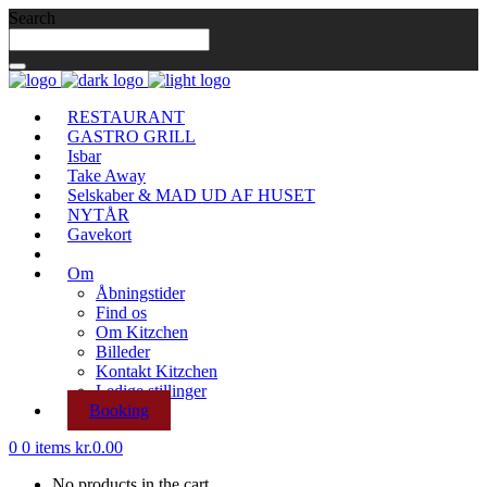
Search
RESTAURANT
GASTRO GRILL
Isbar
Take Away
Selskaber & MAD UD AF HUSET
NYTÅR
Gavekort
Om
Åbningstider
Find os
Om Kitzchen
Billeder
Kontakt Kitzchen
Ledige stillinger
Booking
0
0 items
kr.
0.00
No products in the cart.