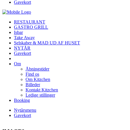
Gavekort
RESTAURANT
GASTRO GRILL
Isbar
Take Away
Selskaber & MAD UD AF HUSET
NYTÅR
Gavekort
Om
Åbningstider
Find os
Om Kitzchen
Billeder
Kontakt Kitzchen
Ledige stillinger
Booking
Nytårsmenu
Gavekort