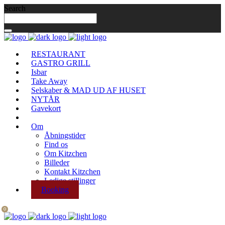
Search
RESTAURANT
GASTRO GRILL
Isbar
Take Away
Selskaber & MAD UD AF HUSET
NYTÅR
Gavekort
Om
Åbningstider
Find os
Om Kitzchen
Billeder
Kontakt Kitzchen
Ledige stillinger
Booking
0