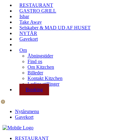
RESTAURANT
GASTRO GRILL
Isbar
Take Away
Selskaber & MAD UD AF HUSET
NYTÅR
Gavekort
Om
Åbningstider
Find os
Om Kitzchen
Billeder
Kontakt Kitzchen
Ledige stillinger
Booking
0
Nytårsmenu
Gavekort
RESTAURANT