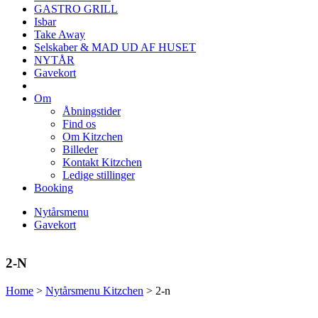
GASTRO GRILL
Isbar
Take Away
Selskaber & MAD UD AF HUSET
NYTÅR
Gavekort
Om
Åbningstider
Find os
Om Kitzchen
Billeder
Kontakt Kitzchen
Ledige stillinger
Booking
Nytårsmenu
Gavekort
2-N
Home
>
Nytårsmenu Kitzchen
>
2-n