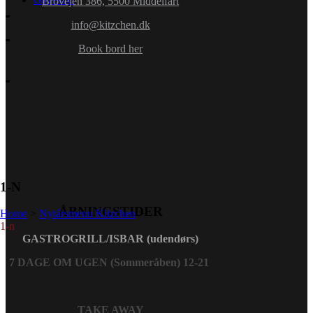
Brovejen 386, 5500 Middelfart
info@kitzchen.dk
Book bord her
1-N
ÅBNINGSTIDER
Home
>
Nytårsmenu Kitzchen
>
1-n
GASTROGRILL/ISBAR (udendørs)
7 DAGE OM UGEN (Sommeråben) 12-21
TAKE AWAY