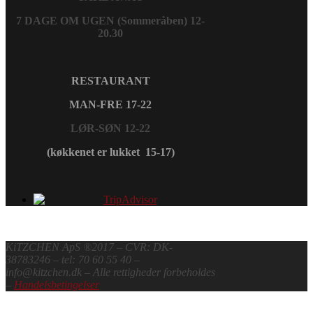
7 DAGE OM UGEN (Sommeråben) 12-
20.30
RESTAURANT
MAN-FRE 17-22
LØR-SØN 12-22
(køkkenet er lukket 15-17)
KiTZCHEN ApS ®2017 – CVR: DK-
38783246 – tel: 70 60 55 40 –
info@kitzchen.dk – Alle rettigheder forbeholdes
–
Handelsbetingelser