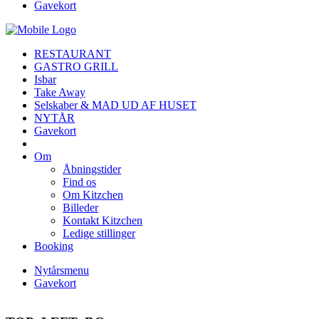
Gavekort
RESTAURANT
GASTRO GRILL
Isbar
Take Away
Selskaber & MAD UD AF HUSET
NYTÅR
Gavekort
Om
Åbningstider
Find os
Om Kitzchen
Billeder
Kontakt Kitzchen
Ledige stillinger
Booking
Nytårsmenu
Gavekort