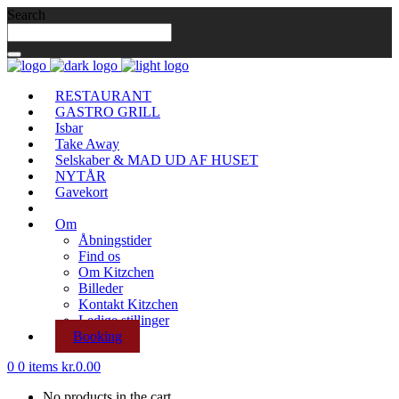
Search
RESTAURANT
GASTRO GRILL
Isbar
Take Away
Selskaber & MAD UD AF HUSET
NYTÅR
Gavekort
Om
Åbningstider
Find os
Om Kitzchen
Billeder
Kontakt Kitzchen
Ledige stillinger
Booking
0
0 items
kr.
0.00
No products in the cart.