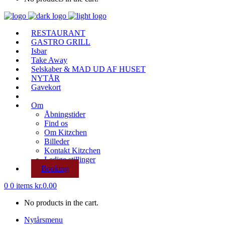
RESTAURANT
GASTRO GRILL
Isbar
Take Away
Selskaber & MAD UD AF HUSET
NYTÅR
Gavekort
Om
Åbningstider
Find os
Om Kitzchen
Billeder
Kontakt Kitzchen
Ledige stillinger
Booking
0
0 items
kr.
0.00
No products in the cart.
Nytårsmenu