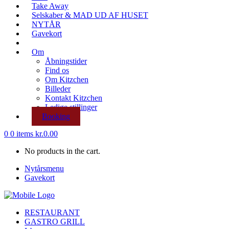
Take Away
Selskaber & MAD UD AF HUSET
NYTÅR
Gavekort
Om
Åbningstider
Find os
Om Kitzchen
Billeder
Kontakt Kitzchen
Ledige stillinger
Booking
0
0 items
kr.
0.00
No products in the cart.
Nytårsmenu
Gavekort
RESTAURANT
GASTRO GRILL