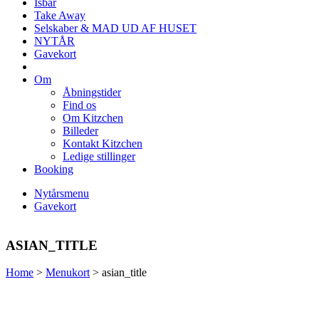
Isbar
Take Away
Selskaber & MAD UD AF HUSET
NYTÅR
Gavekort
Om
Åbningstider
Find os
Om Kitzchen
Billeder
Kontakt Kitzchen
Ledige stillinger
Booking
Nytårsmenu
Gavekort
ASIAN_TITLE
Home
>
Menukort
>
asian_title