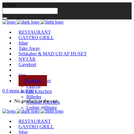
Search
RESTAURANT
GASTRO GRILL
Isbar
Take Away
Selskaber & MAD UD AF HUSET
NYTÅR
Gavekort
Om
Booking
Åbningstider
Find os
0
0 items
kr.
0.00
Om Kitzchen
Billeder
No products in the cart.
Kontakt Kitzchen
Ledige stillinger
RESTAURANT
GASTRO GRILL
Isbar