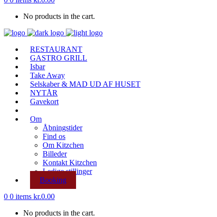
No products in the cart.
RESTAURANT
GASTRO GRILL
Isbar
Take Away
Selskaber & MAD UD AF HUSET
NYTÅR
Gavekort
Om
Åbningstider
Find os
Om Kitzchen
Billeder
Kontakt Kitzchen
Ledige stillinger
Booking
0
0 items
kr.
0.00
No products in the cart.