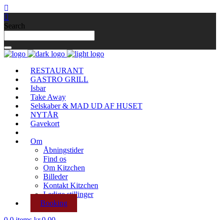
Search
RESTAURANT
GASTRO GRILL
Isbar
Take Away
Selskaber & MAD UD AF HUSET
NYTÅR
Gavekort
Om
Åbningstider
Find os
Om Kitzchen
Billeder
Kontakt Kitzchen
Ledige stillinger
Booking
0
0 items
kr.
0.00