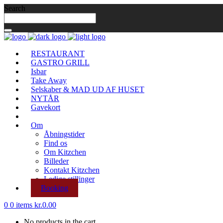
Search
RESTAURANT
GASTRO GRILL
Isbar
Take Away
Selskaber & MAD UD AF HUSET
NYTÅR
Gavekort
Om
Åbningstider
Find os
Om Kitzchen
Billeder
Kontakt Kitzchen
Ledige stillinger
Booking
0
0 items
kr.
0.00
No products in the cart.