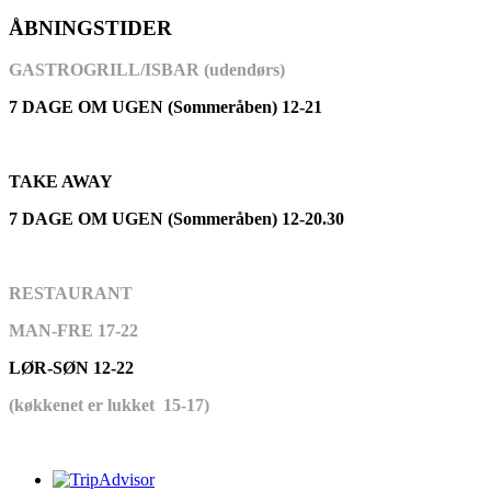
ÅBNINGSTIDER
GASTROGRILL/ISBAR (udendørs)
7 DAGE OM UGEN (Sommeråben) 12-21
TAKE AWAY
7 DAGE OM UGEN (Sommeråben) 12-20.30
RESTAURANT
MAN-FRE 17-22
LØR-SØN 12-22
(køkkenet er lukket 15-17)