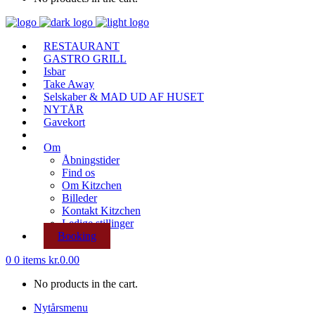
RESTAURANT
GASTRO GRILL
Isbar
Take Away
Selskaber & MAD UD AF HUSET
NYTÅR
Gavekort
Om
Åbningstider
Find os
Om Kitzchen
Billeder
Kontakt Kitzchen
Ledige stillinger
Booking
0
0 items
kr.
0.00
No products in the cart.
Nytårsmenu