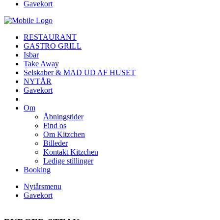
Gavekort
RESTAURANT
GASTRO GRILL
Isbar
Take Away
Selskaber & MAD UD AF HUSET
NYTÅR
Gavekort
Om
Åbningstider
Find os
Om Kitzchen
Billeder
Kontakt Kitzchen
Ledige stillinger
Booking
Nytårsmenu
Gavekort