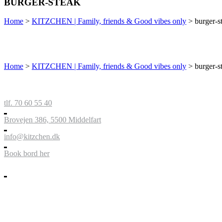
BURGER-STEAK
Home
>
KITZCHEN | Family, friends & Good vibes only
>
burger-s
Home
>
KITZCHEN | Family, friends & Good vibes only
>
burger-s
tlf. 70 60 55 40
Brovejen 386, 5500 Middelfart
info@kitzchen.dk
Book bord her