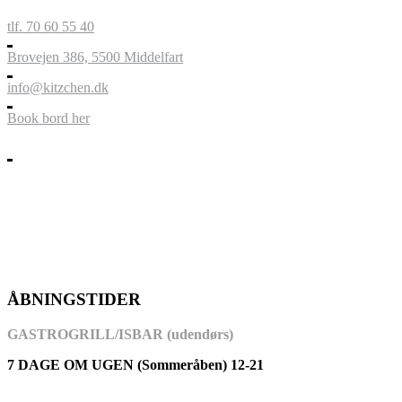
tlf. 70 60 55 40
Brovejen 386, 5500 Middelfart
info@kitzchen.dk
Book bord her
ÅBNINGSTIDER
GASTROGRILL/ISBAR (udendørs)
7 DAGE OM UGEN (Sommeråben) 12-21