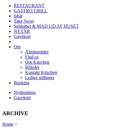
RESTAURANT
GASTRO GRILL
Isbar
Take Away
Selskaber & MAD UD AF HUSET
NYTÅR
Gavekort
Om
Åbningstider
Find os
Om Kitzchen
Billeder
Kontakt Kitzchen
Ledige stillinger
Booking
Nytårsmenu
Gavekort
ARCHIVE
Home
>