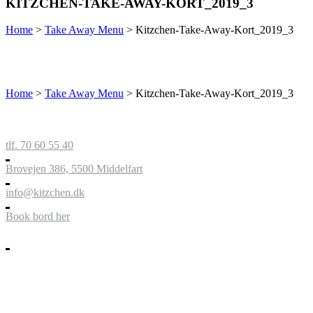
KITZCHEN-TAKE-AWAY-KORT_2019_3
Home
>
Take Away Menu
>
Kitzchen-Take-Away-Kort_2019_3
Home
>
Take Away Menu
>
Kitzchen-Take-Away-Kort_2019_3
tlf. 70 60 55 40
Brovejen 386, 5500 Middelfart
info@kitzchen.dk
Book bord her