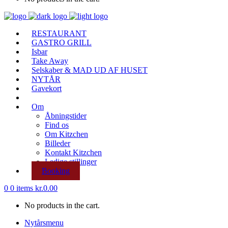
RESTAURANT
GASTRO GRILL
Isbar
Take Away
Selskaber & MAD UD AF HUSET
NYTÅR
Gavekort
Om
Åbningstider
Find os
Om Kitzchen
Billeder
Kontakt Kitzchen
Ledige stillinger
Booking
0
0 items
kr.
0.00
No products in the cart.
Nytårsmenu