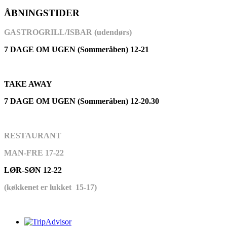
ÅBNINGSTIDER
GASTROGRILL/ISBAR (udendørs)
7 DAGE OM UGEN (Sommeråben) 12-21
TAKE AWAY
7 DAGE OM UGEN (Sommeråben) 12-20.30
RESTAURANT
MAN-FRE 17-22
LØR-SØN 12-22
(køkkenet er lukket 15-17)