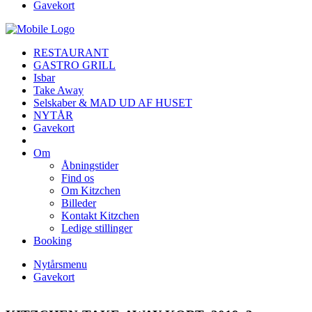
Gavekort
RESTAURANT
GASTRO GRILL
Isbar
Take Away
Selskaber & MAD UD AF HUSET
NYTÅR
Gavekort
Om
Åbningstider
Find os
Om Kitzchen
Billeder
Kontakt Kitzchen
Ledige stillinger
Booking
Nytårsmenu
Gavekort