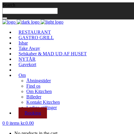
Search
RESTAURANT
GASTRO GRILL
Isbar
Take Away
Selskaber & MAD UD AF HUSET
NYTÅR
Gavekort
Om
Åbningstider
Find os
Om Kitzchen
Billeder
Kontakt Kitzchen
Ledige stillinger
Booking
0
0 items
kr.
0.00
No products in the cart.