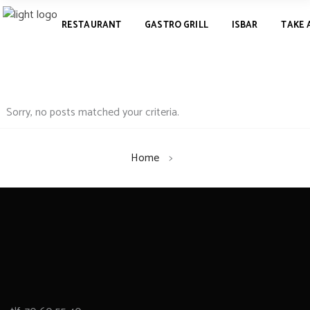
RESTAURANT
GASTRO GRILL
ISBAR
TAKE
RESTAURANT
GASTRO GRILL
ISBAR
TAKE AWAY
Sorry, no posts matched your criteria.
Home
>