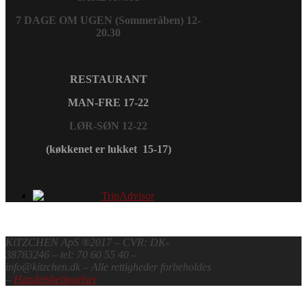
7 DAGE OM UGEN (Sommeråben) 12-
20.30
RESTAURANT
MAN-FRE 17-22
LØR-SØN 12-22
(køkkenet er lukket 15-17)
KiTZCHEN ApS ®2017 – CVR: DK-
38783246 – tel: 70 60 55 40 –
info@kitzchen.dk – Alle rettigheder forbeholdes
–
Handelsbetingelser