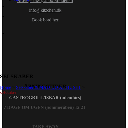
Brovejen 386, 5500 Middelfart
info@kitzchen.dk
Book bord her
SELSKABER
ÅBNINGSTIDER
Home
>
Selskaber & MAD UD AF HUSET
>
selskaber
GASTROGRILL/ISBAR (udendørs)
7 DAGE OM UGEN (Sommeråben) 12-21
TAKE AWAY